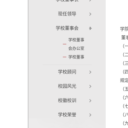
现任领导
学校董事会
学
董
学校董事
（
会办公室
（
学校董事
（
学校顾问
（
规
校园风光
（
（
校徽校训
（
学校荣誉
（
（